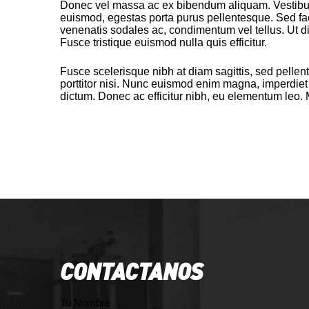
s
Donec vel massa ac ex bibendum aliquam. Vestibulum
V
euismod, egestas porta purus pellentesque. Sed fa
o
venenatis sodales ac, condimentum vel tellus. Ut di
l
Fusce tristique euismod nulla quis efficitur.
u
m
e
Fusce scelerisque nibh at diam sagittis, sed pellente
0
porttitor nisi. Nunc euismod enim magna, imperdiet 
%
dictum. Donec ac efficitur nibh, eu elementum leo. M
CONTACTANOS