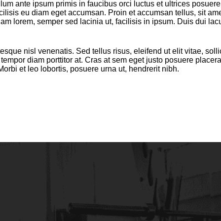
 ante ipsum primis in faucibus orci luctus et ultrices posuere 
cilisis eu diam eget accumsan. Proin et accumsan tellus, sit a
am lorem, semper sed lacinia ut, facilisis in ipsum. Duis dui la
sque nisl venenatis. Sed tellus risus, eleifend ut elit vitae, sol
tempor diam porttitor at. Cras at sem eget justo posuere placerat
orbi et leo lobortis, posuere urna ut, hendrerit nibh.