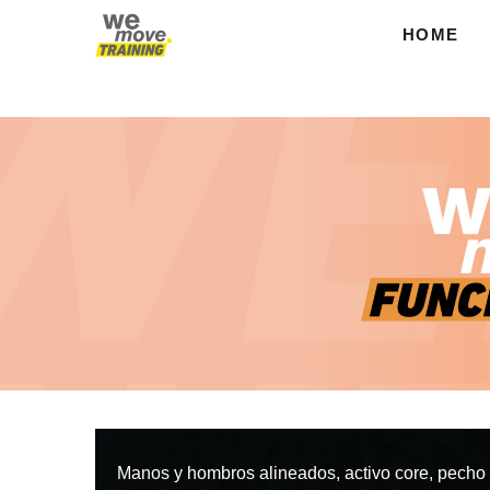
Skip
to
HOME
content
Manos y hombros alineados, activo core, pecho t