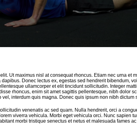
 elit. Ut maximus nisl at consequat rhoncus. Etiam nec urna et 
 dapibus. Donec lectus ex, egestas sed hendrerit bibendum, vo
llentesque ullamcorper et elit tincidunt sollicitudin. Integer matt
ndisse rhoncus, enim sit amet sagittis pellentesque, nibh dolor s
o vel, interdum quis magna. Donec quis ipsum non nibh dictum 
ollicitudin venenatis ac sed quam. Nulla hendrerit, orci a congue 
em viverra vehicula. Morbi eget vehicula orci. Nunc sapien turpi
bitant morbi tristique senectus et netus et malesuada fames ac 