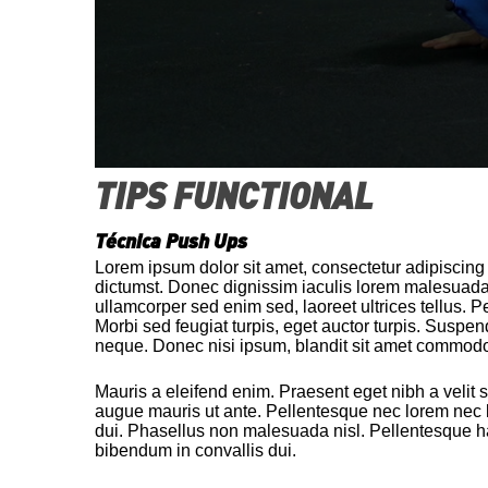
0
TIPS FUNCTIONAL
s
e
c
Técnica Push Ups
o
n
Lorem ipsum dolor sit amet, consectetur adipiscing
d
dictumst. Donec dignissim iaculis lorem malesuada
s
ullamcorper sed enim sed, laoreet ultrices tellus. Pe
o
Morbi sed feugiat turpis, eget auctor turpis. Suspe
f
neque. Donec nisi ipsum, blandit sit amet commod
3
2
s
Mauris a eleifend enim. Praesent eget nibh a velit s
e
augue mauris ut ante. Pellentesque nec lorem nec lor
c
dui. Phasellus non malesuada nisl. Pellentesque ha
o
bibendum in convallis dui.
n
d