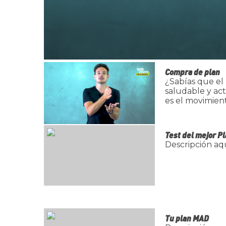
0
s
Compra de plan
e
¿Sabías que el
c
saludable y act
o
es el movimien
n
d
s
o
Test del mejor P
f
5
Descripción aq
6
s
e
c
o
n
d
s
V
Tu plan MAD
o