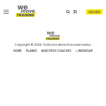
Skip
to
content
VOLVER
Copyright © 2026. Todos los derechos reservados.
HOME
PLANES
NUESTROS COACHES
> INGRESAR
Home
Planes
Nuestros
>
Coaches
INGRESAR